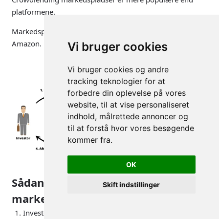
platformene.
Markedspladserne fungerer meget i stil med Zalando og
Amazon.
Vi bruger cookies
Vi bruger cookies og andre
tracking teknologier for at
forbedre din oplevelse på vores
website, til at vise personaliseret
indhold, målrettede annoncer og
til at forstå hvor vores besøgende
kommer fra.
OK
Sådan virker crowdlending
Skift indstillinger
markedspladser:
Investor investerer penge på en crowdlending