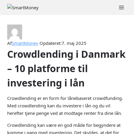
Fortsæt
til
indhold
Af
SmartMoney
Opdateret:
7. maj 2025
Crowdlending i Danmark
– 10 platforme til
investering i lån
Crowdlending er en form for lånebaseret crowdfunding.
Med crowdlending kan du investere i lån og du vil
herefter tjene penge ved at modtage renter fra dine lån.
Crowdlending kan være en god måde for begyndere at
komme i gang med investering. Det skyldes, at det for