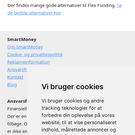
Der findes mange gode alternativer til Flex Funding.
Se
de bedste alternativer her
.
SmartMoney
Om SmartMoney
Cookie- og privatlivspolitik
Reklameinformation
Ansvarsfraskrivelse
Kontakt
Blog
Vi bruger cookies
Vi bruger cookies og andre
Ansvarsfraskrivelse
tracking teknologier for at
Finansielle instrumenter kan både stige og falde i værdi.
forbedre din oplevelse på vores
Der er en risiko for, at du ikke får de investerede penge
website, til at vise personaliseret
tilbage. Omtale af konkrete værdipapirer og investeringer
indhold, målrettede annoncer og
er ikke en anbefaling vedrørende disse, og er ikke et