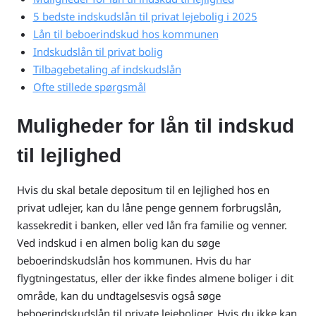
bedre lånetilbud
5 bedste indskudslån til privat lejebolig i 2025
Højeste chance for
Lån til beboerindskud hos kommunen
at blive godkendt
til et lån
Indskudslån til privat bolig
Tilbagebetaling af indskudslån
Ofte stillede spørgsmål
Om Lendo
Muligheder for lån til indskud
Om Lendo
til lejlighed
Lendo er ejet af det danske selskab Mybanker A/S
Hvis du skal betale depositum til en lejlighed hos en
(CVR-nr: 39572877).
privat udlejer, kan du låne penge gennem forbrugslån,
kassekredit i banken, eller ved lån fra familie og venner.
70 50
Vestergade 18E, 1456
kundeservice
Ved indskud i en almen bolig kan du søge
00 10
København K
@lendo.dk
beboerindskudslån hos kommunen. Hvis du har
flygtningestatus, eller der ikke findes almene boliger i dit
område, kan du undtagelsesvis også søge
beboerindskudslån til private lejeboliger. Hvis du ikke kan