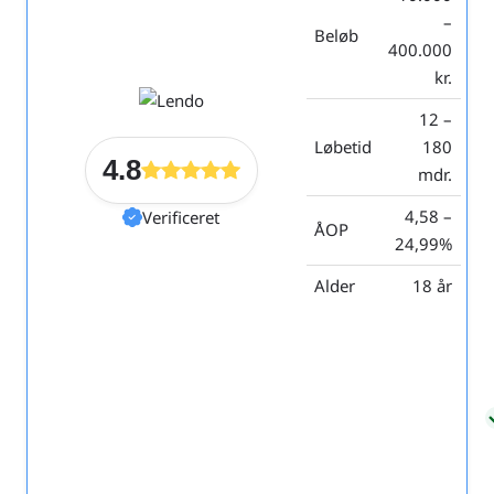
–
Beløb
400.000
kr.
12 –
Løbetid
180
4.8
mdr.
4,58 –
Verificeret
ÅOP
24,99%
Alder
18 år