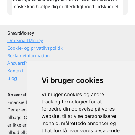
måske kan hjælpe dig midlertidigt med indskuddet.
SmartMoney
Om SmartMoney
Cookie- og privatlivspolitik
Reklameinformation
Ansvarsfraskrivelse
Kontakt
Blog
Vi bruger cookies
Vi bruger cookies og andre
Ansvarsfraskrivelse
tracking teknologier for at
Finansielle instrumenter kan både stige og falde i værdi.
forbedre din oplevelse på vores
Der er en risiko for, at du ikke får de investerede penge
website, til at vise personaliseret
tilbage. Omtale af konkrete værdipapirer og investeringer
indhold, målrettede annoncer og
er ikke en anbefaling vedrørende disse, og er ikke et
til at forstå hvor vores besøgende
tilbud eller opfordring til tilbud om køb eller salg.