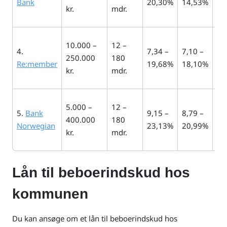
Bank
20,30%
14,53%
kr.
mdr.
10.000 –
12 –
4.
7,34 –
7,10 –
250.000
180
30
Re:member
19,68%
18,10%
kr.
mdr.
5.000 –
12 –
5.
Bank
9,15 –
8,79 –
400.000
180
0 k
Norwegian
23,13%
20,99%
kr.
mdr.
Lån til beboerindskud hos
kommunen
Du kan ansøge om et lån til beboerindskud hos