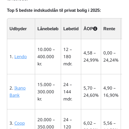
Top 5 bedste indskudslån til privat bolig i 2025:
Udbyder
Lånebeløb
Løbetid
ÅOP
Rente
Op
10.000 –
12 –
4,58 –
0,00 –
1.
Lendo
400.000
180
Op
24,99%
24,24%
kr.
mdr.
15.000 –
24 –
2.
Ikano
5,70 –
4,90 –
300.000
144
45
Bank
24,60%
16,90%
kr.
mdr.
20.000 –
24 –
3.
Coop
6,02 –
5,56 –
350.000
120
99