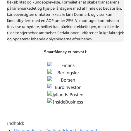
fleksibilitet og kundeoplevelse. Formålet er at skabe transparens
Danmark og ligger i top 3 over de mest valgte
på lånemarkedet og hjælpe låntagere med at finde det bedste lån.
lånetilbud på SmartMoney. Låneformidleren har en
Låneoversigten omfatter ikke alle lån i Danmark og viser kun
høj kundetilfredshed med 4,8 ud af 5 stjerner på
låneudbydere med en ÅOP under 25%. Vi modtager kommission
fra visse udbydere, hvilket kan påvirke rækkefølgen, men ikke de
Trustpilot baseret på over 5.100
tildelte stjernebedømmelser. Redaktionen udfører et årligt faktatjek
brugeranmeldelser.
og opdaterer løbende oplysningerne efter behov.
SmartMoney er nævnt i:
Fordele:
Ulemper:
Nem
Lånetilbuddene er
sammenligning af
baseret på et
forbrugslån,
foreløbigt estimat,
samlelån og billån
som bankerne kan
justere efter
Få tilbud fra over
modtagelse af flere
20 banker og
oplysninger
online
låneudbydere med
Behandler ikke
én ansøgning
låneansøgninger
fra folk i RKI eller
Ansøg om lån med
Indhold:
Debitor Registret
medansøger og få
Muligheder for lån til indskud til lejlighed