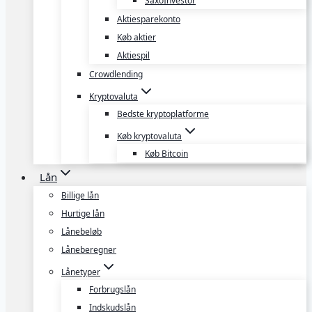
SaxoInvestor
Aktiesparekonto
Køb aktier
Aktiespil
Crowdlending
Kryptovaluta
Bedste kryptoplatforme
Køb kryptovaluta
Køb Bitcoin
Lån
Billige lån
Hurtige lån
Lånebeløb
Låneberegner
Lånetyper
Forbrugslån
Indskudslån