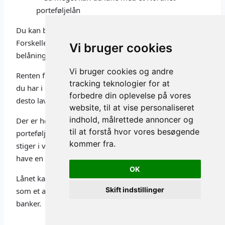
Du kan både få et Porteføljelån og Porteføljelån Plus.
Forskellen er renten på lånet, som afhænger af
Vi bruger cookies
belåningsgraden.
Vi bruger cookies og andre
Renten for lånet afhænger også af hvor stor spredning
tracking teknologier for at
du har i dine investeringer. Desto bedre diversificering,
forbedre din oplevelse på vores
desto lavere rentesats.
website, til at vise personaliseret
indhold, målrettede annoncer og
Der er høj risiko ved at låne penge med sikkerhed i din
til at forstå hvor vores besøgende
portefølje. Det er nemlig ikke sikkert at investeringen
kommer fra.
stiger i værdi. For at kunne få et Porteføljelån skal du
have en kreditaftale med platformen.
OK
Lånet kan bruges til at investere i værdipapirer eller
Skift indstillinger
som et alternativ til et almindeligt lån fra traditionelle
banker.