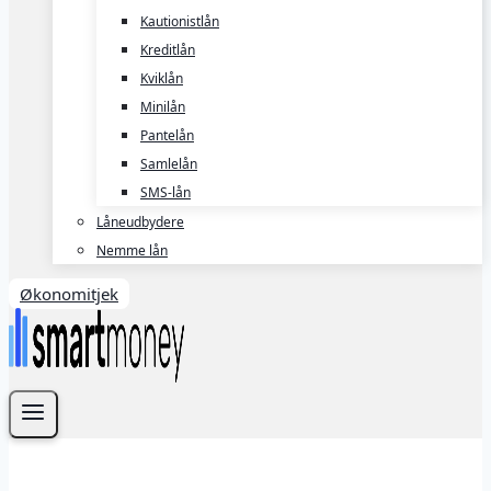
Kautionistlån
Kreditlån
Kviklån
Minilån
Pantelån
Samlelån
SMS-lån
Låneudbydere
Nemme lån
Økonomitjek