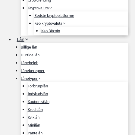
Crowdlending
Kryptovaluta
Bedste kryptoplatforme
Køb kryptovaluta
Køb Bitcoin
Lån
Billige lån
Hurtige lån
Lånebeløb
Låneberegner
Lånetyper
Forbrugslån
Indskudslån
Kautionistlån
Kreditlån
Kviklån
Minilån
Pantelån