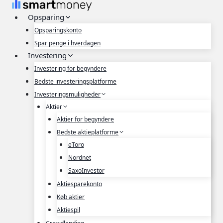
Fortsæt
Opsparing
til
indhold
Opsparingskonto
Spar penge i hverdagen
Investering
Investering for begyndere
Bedste investeringsplatforme
Investeringsmuligheder
Aktier
Aktier for begyndere
Bedste aktieplatforme
eToro
Nordnet
SaxoInvestor
Aktiesparekonto
Køb aktier
Aktiespil