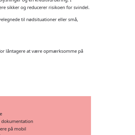
re sikker og reducerer risikoen for svindel.
elegnede til nødsituationer eller små,
t for låntagere at være opmærksomme på
e
e dokumentation
ere på mobil