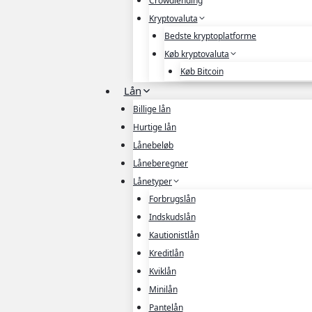
Crowdlending
Kryptovaluta
Bedste kryptoplatforme
Køb kryptovaluta
Køb Bitcoin
Lån
Billige lån
Hurtige lån
Lånebeløb
Låneberegner
Lånetyper
Forbrugslån
Indskudslån
Kautionistlån
Kreditlån
Kviklån
Minilån
Pantelån