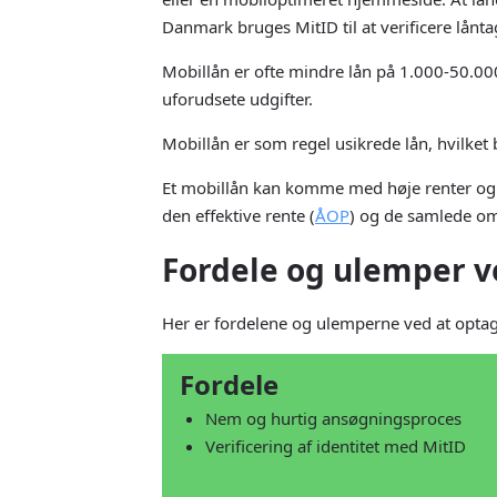
Danmark bruges MitID til at verificere lånt
Mobillån er ofte mindre lån på 1.000-50.000 
uforudsete udgifter.
Mobillån er som regel usikrede lån, hvilket 
Et mobillån kan komme med høje renter og 
den effektive rente (
ÅOP
) og de samlede om
Fordele og ulemper v
Her er fordelene og ulemperne ved at optag
Fordele
Nem og hurtig ansøgningsproces
Verificering af identitet med MitID