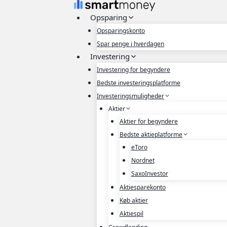
Fortsæt
Opsparing
til
indhold
Opsparingskonto
Spar penge i hverdagen
Investering
Investering for begyndere
Bedste investeringsplatforme
Investeringsmuligheder
Aktier
Aktier for begyndere
Bedste aktieplatforme
eToro
Nordnet
SaxoInvestor
Aktiesparekonto
Køb aktier
Aktiespil