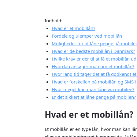
Høj godkendelsesrate på grund af 
Hurtig udbetaling på 1-2 timer eft
Fastforrentet lån med samme mån
Indhold:
låneperioden
Hvad er et mobillån?
Fordele og ulemper ved mobillån
Muligheder for at låne penge på mobile
Hvad er de bedste mobillån i Danmark?
Hvilke krav er der til at få et mobillån u
Hvordan ansøger man om et mobillån?
Hvor lang tid tager det at få godkendt et
Om Cashper
Hvad er forskellen på mobillån og SMS-l
Hvor meget kan man låne via mobilen?
Cashper er ejet af Novum Bank, Ltd.
Er det sikkert at låne penge på mobilen?
Hvad er et mobillån?
78 72 92 57
Et mobillån er en type lån, hvor man kan l
eller en mobiloptimeret hjemmeside. At lån