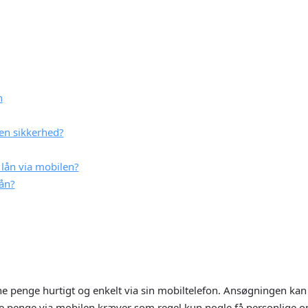
kravet om en kautionist
Kautionisten skal være m
er godkendt lån
Lav fleksibilitet på grund 
edlige ydelse gennem hele
Tilbyder ikke mulighed for
Yder ikke lån til personer i
Rentefradrag kræver manue
n
Om Cashper
den sikkerhed?
 lån via mobilen?
ån?
The Emporium, C De Brocktorff Street, Msida, MSD 1421, Malta
åne penge hurtigt og enkelt via sin mobiltelefon. Ansøgningen ka
e penge via mobilen kræver som regel kun nogle få personlige op