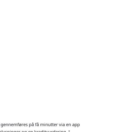
indst 30 år gammel
af fast løbetid på 6 måneder
 betalingsfrie måneder
 RKI eller Debitor Registret
l indberetning til SKAT
info@cashper.dk
n gennemføres på få minutter via en app
lysninger og en kreditvurdering. I