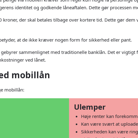
agerens identitet og godkende låneaftalen. Dette gør processen me
kroner, der skal betales tilbage over kortere tid. Dette gør dem v
betyder, at de ikke kræver nogen form for sikkerhed eller pant.
gebyrer sammenlignet med traditionelle banklån. Det er vigtig
kostninger ved lånet.
ed mobillån
e mobillån:
Ulemper
Høje renter kan forekomm
Kan være svært at upload
Sikkerheden kan være ring