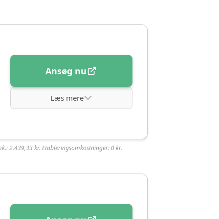
Ansøg nu
k.: 2.439,33 kr. Etableringsomkostninger: 0 kr.
re at blive kreditgodkendt til.
åde på hverdage og i weekenden.