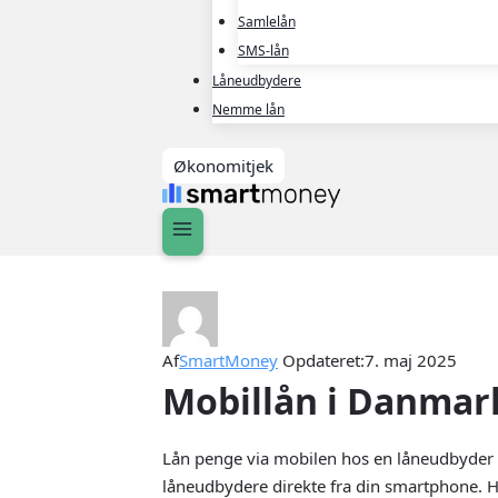
Samlelån
SMS-lån
Låneudbydere
Nemme lån
Økonomitjek
Af
SmartMoney
Opdateret:
7. maj 2025
Mobillån i Danmark
Lån penge via mobilen hos en låneudbyder i
låneudbydere direkte fra din smartphone. H