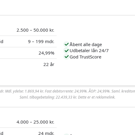
2.500 – 50.000 kr.
id
9 – 199 mdr.
Åbent alle dage
Udbetaler lån 24/7
24,99%
God TrustScore
22 år
r. Mdl. ydelse: 1.869,94 kr. Fast debitorrente: 24,99%. ÅOP: 24,99%. Saml. kreditom
Saml. tilbagebetaling: 22.439,33 kr. Dette er et reklamelink.
 lån, da låneudbyderen fokuserer på små lån, som normalt er lette
4.000 – 25.000 kr.
raksudbetaling, og du har normalt pengene efter 30 minutter – b
id
24 mdr.