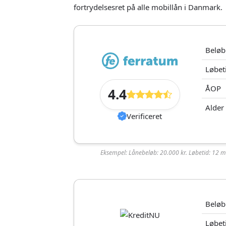
fortrydelsesret på alle mobillån i Danmark.
Beløb
Løbet
ÅOP
4.4
Alder
Verificeret
Eksempel: Lånebeløb: 20.000 kr. Løbetid: 12 md
Ferratum
Ferratum har en høj godkendelsesrate på
Beløb
Ferratum tilbyder et hurtigt lån med st
Løbet