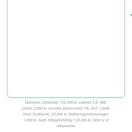
Om KreditNU
Om KreditNU
KreditNU er ejet af det danske selskab Blue Finance
Denmark ApS (CVR-nr: 39824515).
78 76
Nørreport 26, 8000
info@kredit
27 64
Aarhus C
nu.dk
Eksempel: Lånebeløb: 100.000 kr. Løbetid: 5 år. Mdl.
Lendo
ydelse: 2.000 kr. Variabel debitorrente: 7%. ÅOP: 7,68%.
Saml. kreditomk.: 20.000 kr. Etableringsomkostninger:
1.000 kr. Saml. tilbagebetaling: 120.000 kr. Dette er et
Lendo er et af de nemmeste steder at blive
reklamelink.
godkendt til et billigt lån, fordi låneformidleren