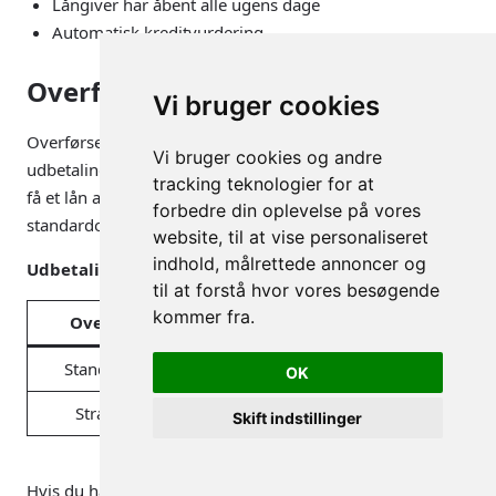
Långiver har åbent alle ugens dage
Automatisk kreditvurdering
Overførselstypen
Vi bruger cookies
Overførselstypen en specifik långiver anvender til
Vi bruger cookies og andre
udbetaling af lån, kan have stor betydning for, om du kan
tracking teknologier for at
få et lån akut eller ej. Normalt udbetales lån enten med
forbedre din oplevelse på vores
standardoverførsel eller straksoverførsel.
website, til at vise personaliseret
indhold, målrettede annoncer og
Udbetalingstid for forskellige typer af overførsler:
til at forstå hvor vores besøgende
kommer fra.
Overførselstype
Udbetalingstid
Standardoverførsel
1-3 dage
OK
Straksoverførsel
Straks
Skift indstillinger
Hvis du har brug for at låne penge akut, kan det være en