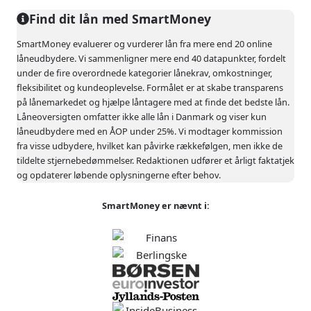
indhenter tilbud fra over 20 banker. Det giver flere
Find dit lån med SmartMoney
valgmuligheder og øger chancen for at få et lån
SmartMoney evaluerer og vurderer lån fra mere end 20 online
uden afslag.
låneudbydere. Vi sammenligner mere end 40 datapunkter, fordelt
under de fire overordnede kategorier lånekrav, omkostninger,
Lendo er blandt de mest populære låneprodukter i
fleksibilitet og kundeoplevelse. Formålet er at skabe transparens
Danmark og ligger i top 3 over de mest valgte
på lånemarkedet og hjælpe låntagere med at finde det bedste lån.
lånetilbud på SmartMoney. Låneformidleren har en
Låneoversigten omfatter ikke alle lån i Danmark og viser kun
høj kundetilfredshed med 4,8 ud af 5 stjerner på
låneudbydere med en ÅOP under 25%. Vi modtager kommission
fra visse udbydere, hvilket kan påvirke rækkefølgen, men ikke de
Trustpilot baseret på over 5.100
tildelte stjernebedømmelser. Redaktionen udfører et årligt faktatjek
brugeranmeldelser.
og opdaterer løbende oplysningerne efter behov.
SmartMoney er nævnt i:
Fordele:
Ulemper:
Nem
Lånetilbuddene er
sammenligning af
baseret på et
forbrugslån,
foreløbigt estimat,
samlelån og billån
som bankerne kan
justere efter
Få tilbud fra over
modtagelse af flere