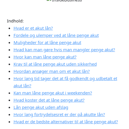
20 banker og
oplysninger
online
låneudbydere med
Behandler ikke
én ansøgning
låneansøgninger
Indhold:
fra folk i RKI eller
Ansøg om lån med
Debitor Registret
Hvad er et akut lån?
medansøger og få
Fordele og ulemper ved at låne penge akut
bedre lånetilbud
Muligheder for at låne penge akut
Højeste chance for
at blive godkendt
Hvad kan man gøre hvis man mangler penge akut?
til et lån
Hvor kan man låne penge akut?
Krav til at låne penge akut uden sikkerhed
Om Lendo
Hvordan ansøger man om et akut lån?
Hvor lang tid tager det at få godkendt og udbetalt et
akut lån?
Kan man låne penge akut i weekenden?
Om Lendo
Hvad koster det at låne penge akut?
Lån penge akut uden afslag
Lendo er ejet af det danske selskab Mybanker A/S
Hvor lang fortrydelsesret er der på akutte lån?
(CVR-nr: 39572877).
Hvad er de bedste alternativer til at låne penge akut?