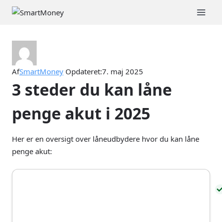
Fortsæt
til
indhold
Af
SmartMoney
Opdateret:
7. maj 2025
3 steder du kan låne
penge akut i 2025
Her er en oversigt over låneudbydere hvor du kan låne
penge akut: