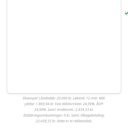
Eksempel: Lånebeløb: 20.000 kr. Løbetid: 12 mdr. Mdl.
Ferratum
ydelse: 1.869,94 kr. Fast debitorrente: 24,99%. ÅOP:
24,99%. Saml. kreditomk.: 2.439,33 kr.
Etableringsomkostninger: 0 kr. Saml. tilbagebetaling:
Ferratum har en høj godkendelsesrate på lån, da
22.439,33 kr. Dette er et reklamelink.
låneudbyderen fokuserer på små lån, som normalt