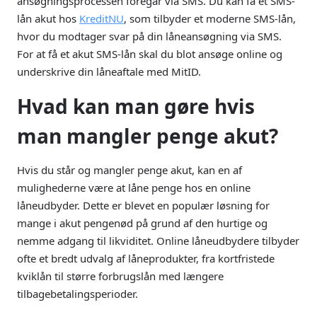
ansøgningsprocessen foregår via SMS. Du kan få et SMS-
lån akut hos
KreditNU
, som tilbyder et moderne SMS-lån,
hvor du modtager svar på din låneansøgning via SMS.
For at få et akut SMS-lån skal du blot ansøge online og
underskrive din låneaftale med MitID.
Hvad kan man gøre hvis
man mangler penge akut?
Hvis du står og mangler penge akut, kan en af
mulighederne være at låne penge hos en online
låneudbyder. Dette er blevet en populær løsning for
mange i akut pengenød på grund af den hurtige og
nemme adgang til likviditet. Online låneudbydere tilbyder
ofte et bredt udvalg af låneprodukter, fra kortfristede
kviklån til større forbrugslån med længere
tilbagebetalingsperioder.