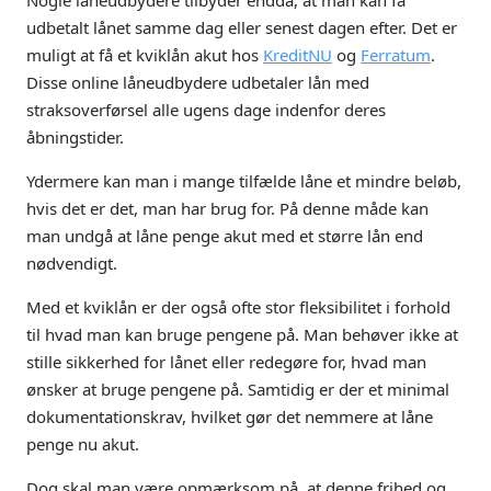
Nogle låneudbydere tilbyder endda, at man kan få
udbetalt lånet samme dag eller senest dagen efter. Det er
muligt at få et kviklån akut hos
KreditNU
og
Ferratum
.
Disse online låneudbydere udbetaler lån med
straksoverførsel alle ugens dage indenfor deres
åbningstider.
Ydermere kan man i mange tilfælde låne et mindre beløb,
hvis det er det, man har brug for. På denne måde kan
man undgå at låne penge akut med et større lån end
nødvendigt.
Med et kviklån er der også ofte stor fleksibilitet i forhold
til hvad man kan bruge pengene på. Man behøver ikke at
stille sikkerhed for lånet eller redegøre for, hvad man
ønsker at bruge pengene på. Samtidig er der et minimal
dokumentationskrav, hvilket gør det nemmere at låne
penge nu akut.
Dog skal man være opmærksom på, at denne frihed og