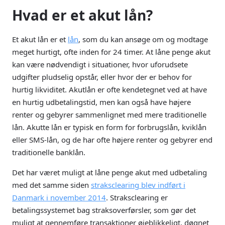
70 50
Vestergade 18E, 1456
kundeservice
Hvad er et akut lån?
00 10
København K
@lendo.dk
Et akut lån er et
lån
, som du kan ansøge om og modtage
meget hurtigt, ofte inden for 24 timer. At låne penge akut
kan være nødvendigt i situationer, hvor uforudsete
udgifter pludselig opstår, eller hvor der er behov for
hurtig likviditet. Akutlån er ofte kendetegnet ved at have
en hurtig udbetalingstid, men kan også have højere
renter og gebyrer sammenlignet med mere traditionelle
lån. Akutte lån er typisk en form for forbrugslån, kviklån
eller SMS-lån, og de har ofte højere renter og gebyrer end
traditionelle banklån.
Det har været muligt at låne penge akut med udbetaling
med det samme siden
straksclearing blev indført i
Danmark i november 2014
. Straksclearing er
betalingssystemet bag straksoverførsler, som gør det
muligt at gennemføre transaktioner øjeblikkeligt, døgnet