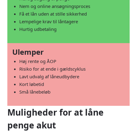
Nem og online ansøgningsproces
Få et lån uden at stille sikkerhed
Lempelige krav til låntagere
Hurtig udbetaling
Ulemper
Høj rente og ÅOP
Risiko for at ende i gældscyklus
Lavt udvalg af låneudbydere
Kort løbetid
Små lånebeløb
Muligheder for at låne
penge akut