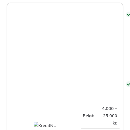
er lettere at blive kreditgodkendt til.
Ferratum tilbyder et hurtigt lån med
straksudbetaling, og du har normalt pengene efter
30 minutter – både på hverdage og i weekenden.
Selvom Ferratum har en høj ÅOP, kan de samlede
låneomkostninger være lavere end andre
alternativer, hvis du vælger et mindre lånebeløb
med kort løbetid.
Ferratum er blandt de mest populære lån i
Danmark og ligger i top 3 over de mest valgte
lånetilbud på SmartMoney. Långiveren har en høj
kundetilfredshed med 4,4 ud af 5 stjerner på
Trustpilot baseret på over 4.000
4.000 –
brugeranmeldelser.
Beløb
25.000
kr.