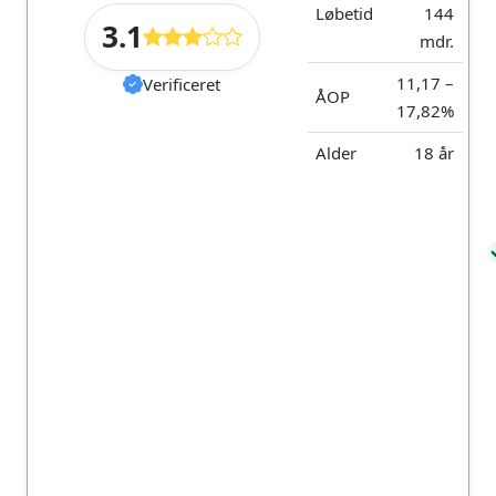
Løbetid
144
3.1
mdr.
Om Unilån
11,17 –
Verificeret
ÅOP
17,82%
Unilån er ejet af det danske selskab Svea Kredit
Alder
18 år
ApS (CVR-nr: 40508279).
88 44 25
Algade 34, 4000
adm@unilaa
26
Roskilde
n.dk