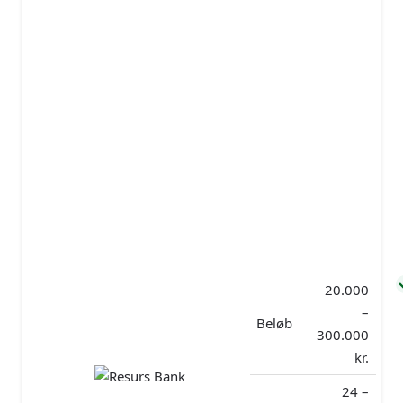
Fordele:
Ulemper:
Høj
Højt stiftelsesgebyr
godkendelsesrate
for oprettelse af lån
Nem og hurtig
Godkender ikke lån
ansøgningsproces
til folk i RKI eller
Debitor Registret
Betalingsfrie
måneder har et lavt
månedligt gebyr på
150 kroner
Lån med fast lav
rente og
forudsigelige
afdrag
20.000
Muligt at låne
penge sammen
–
Beløb
med en
300.000
medansøger
kr.
24 –
Om Unilån