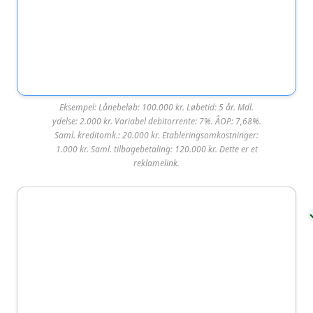
Eksempel: Lånebeløb: 100.000 kr. Løbetid: 5 år. Mdl.
Lendo
ydelse: 2.000 kr. Variabel debitorrente: 7%. ÅOP: 7,68%.
Saml. kreditomk.: 20.000 kr. Etableringsomkostninger:
1.000 kr. Saml. tilbagebetaling: 120.000 kr. Dette er et
Lendo er et af de nemmeste steder at blive
reklamelink.
godkendt til et billigt lån, fordi låneformidleren
indhenter tilbud fra over 20 banker. Det giver flere
valgmuligheder og øger chancen for at få et lån
uden afslag.
Lendo er blandt de mest populære låneprodukter i
Danmark og ligger i top 3 over de mest valgte
lånetilbud på SmartMoney. Låneformidleren har en
høj kundetilfredshed med 4,8 ud af 5 stjerner på