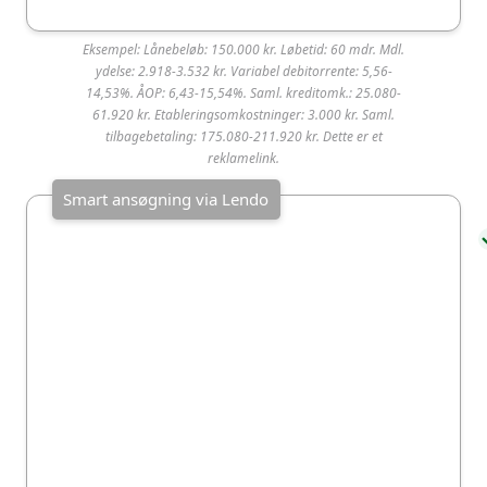
Eksempel: Lånebeløb: 150.000 kr. Løbetid: 60 mdr. Mdl.
Coop Bank
ydelse: 2.918-3.532 kr. Variabel debitorrente: 5,56-
14,53%. ÅOP: 6,43-15,54%. Saml. kreditomk.: 25.080-
61.920 kr. Etableringsomkostninger: 3.000 kr. Saml.
Coop Bank er blandt de mest populære lån i
tilbagebetaling: 175.080-211.920 kr. Dette er et
Danmark og ligger i top 10 over de mest valgte
reklamelink.
lånetilbud på SmartMoney. Långiveren har en
middel kundetilfredshed med 3,6 ud af 5 stjerner
på Trustpilot baseret på over 2.000
brugeranmeldelser.
Fordele:
Ulemper:
Lån med billig
Lån med variabel
rente fra 5,56% og
rente følger
ÅOP fra 6,02%
markedsudviklinge
n og kan få højere
Forbrugslånet
renteudgifter i
CoopLån 20+ er
lånets løbetid