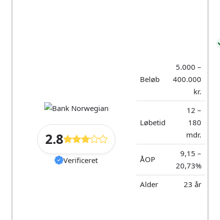
Om SparXpres
Om SparXpres
5.000 –
Beløb
400.000
SparXpres er ejet af Spar Nord.
kr.
12 –
96 16 13
Adelgade 8, 7800
info@sparxpre
Løbetid
180
00
Skive
s.dk
mdr.
2.8
9,15 –
ÅOP
Verificeret
20,73%
Alder
23 år