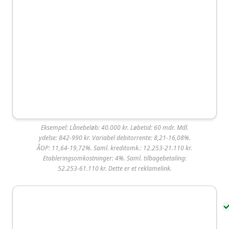
Om Lendo
Om Lendo
Lendo er ejet af det danske selskab Mybanker A/S
(CVR-nr: 39572877).
Eksempel: Lånebeløb: 40.000 kr. Løbetid: 60 mdr. Mdl.
Facit Bank
70 50
Vestergade 18E, 1456
kundeservice
ydelse: 842-990 kr. Variabel debitorrente: 8,21-16,08%.
ÅOP: 11,64-19,72%. Saml. kreditomk.: 12.253-21.110 kr.
00 10
København K
@lendo.dk
Etableringsomkostninger: 4%. Saml. tilbagebetaling:
Facit Bank er blandt de mest populære lån i
52.253-61.110 kr. Dette er et reklamelink.
Danmark og ligger i top 5 over de mest valgte
lånetilbud på SmartMoney. Långiveren har en høj
kundetilfredshed med 4,7 ud af 5 stjerner på
Trustpilot baseret på over 600 brugeranmeldelser.