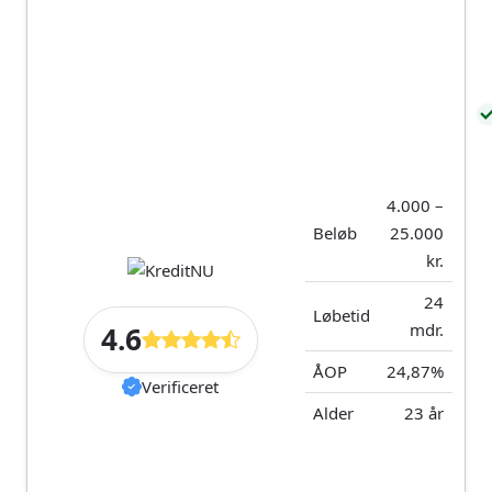
Intet ekstra gebyr
Lån med variabel
ved betaling via
rente følger
Betalingsservice
markedsrenten og
indebærer risiko
Mulighed for en
for stigende
betalingsfri måned
renteudgifter i
efter aftale og mod
låneperioden
et gebyr på 350
kroner
Ikke tilgængelig for
ansøgere i RKI eller
Muligt at tilkøbe
4.000 –
Debitor Registret
låneforsikring for
Beløb
25.000
8,49% af den
kr.
månedlige ydelse
Tilbyder samlelån
24
Løbetid
med automatisk
mdr.
4.6
indfrielse af din
gamle gæld
ÅOP
24,87%
Verificeret
Øg chancen for
godkendelse ved
Alder
23 år
tilføjelse af en
medansøger til
lånet