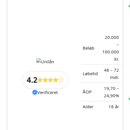
Muligt at tilkøbe
Lån med variabel
låneforsikring for
rente følger
8,50% af den
markedsrenten og
månedlige ydelse
indebærer risiko
for højere
Tilbyder samlelån
renteudgifter under
20.000
med kontant
lånets løbetid
udbetaling og lavt
–
Beløb
oprettelsesgebyr
Bevilger ikke lån til
100.000
ansøgere i RKI eller
Hurtig respons fra
kr.
Debitor Registret
kundeservice
Du skal selv
48 – 72
Høj
indberette lånet til
Løbetid
godkendelsesrate
mdr.
4.2
SKAT for at få
rentefradrag
19,70 –
ÅOP
Verificeret
24,90%
Om TF Bank
Alder
18 år
Om TF Bank