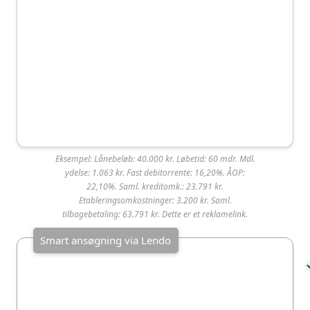
TF Bank er ejet af det svenske selskab TF Bank AB.
78 73
Philip Heymans Alle 7,
info@tfba
04 60
2900 Hellerup
nk.dk
Eksempel: Lånebeløb: 40.000 kr. Løbetid: 60 mdr. Mdl.
Unilån
ydelse: 1.063 kr. Fast debitorrente: 16,20%. ÅOP:
22,10%. Saml. kreditomk.: 23.791 kr.
Etableringsomkostninger: 3.200 kr. Saml.
Unilån er blandt de mest populære lån i Danmark
tilbagebetaling: 63.791 kr. Dette er et reklamelink.
og ligger i top 10 over de mest valgte lånetilbud på
SmartMoney. Långiveren har en høj
kundetilfredshed med 4,2 ud af 5 stjerner på
Trustpilot baseret på over 8 brugeranmeldelser.