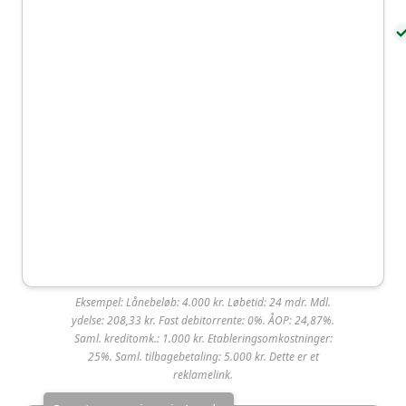
Om Resurs Bank
Om Resurs Bank
Resurs Bank er ejet af det svenske selskab Resurs
Bank AB.
39 13 16
Ringager 4A, 2605
mail@resur
00
Brøndby
s.dk
Eksempel: Lånebeløb: 4.000 kr. Løbetid: 24 mdr. Mdl.
KreditNU
ydelse: 208,33 kr. Fast debitorrente: 0%. ÅOP: 24,87%.
Saml. kreditomk.: 1.000 kr. Etableringsomkostninger:
25%. Saml. tilbagebetaling: 5.000 kr. Dette er et
KreditNU tilbyder det hurtigste lån i Danmark med
reklamelink.
en udbetalingstid på helt ned til 10 minutter. De