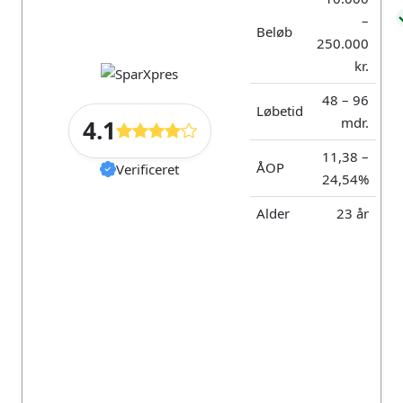
–
Beløb
Om re:member
250.000
kr.
48 – 96
Løbetid
Om re:member
mdr.
4.1
11,38 –
re:member er ejet af Entercard Group AB.
ÅOP
Verificeret
24,54%
33 42
Arne Jacobsens Allé
remember@e
Alder
23 år
37 20
13, 2300 København
ntercard.com