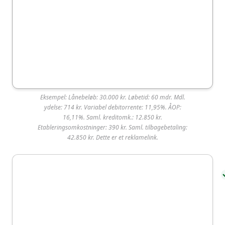
Eksempel: Lånebeløb: 30.000 kr. Løbetid: 60 mdr. Mdl.
TF Bank
ydelse: 714 kr. Variabel debitorrente: 11,95%. ÅOP:
16,11%. Saml. kreditomk.: 12.850 kr.
Etableringsomkostninger: 390 kr. Saml. tilbagebetaling:
TF Bank er blandt de mest populære lån i Danmark
42.850 kr. Dette er et reklamelink.
og ligger i top 10 over de mest valgte lånetilbud på
SmartMoney. Långiveren har en lav
kundetilfredshed med 2,2 ud af 5 stjerner på
Trustpilot baseret på over 9 brugeranmeldelser.
Fordele:
Ulemper: