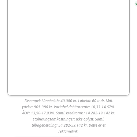
Eksempel: Lånebeløb: 40.000 kr. Løbetid: 60 mdr. Mdl.
SparXpres
ydelse: 905-986 kr. Variabel debitorrente: 10,33-14,67%.
ÅOP: 13,50-17,93%. Saml. kreditomk.: 14.282-19.142 kr.
Etableringsomkostninger: Ikke oplyst. Saml.
SparXpres er ikke blandt de mest populære lån i
tilbagebetaling: 54.282-59.142 kr. Dette er et
Danmark og er et af de 50% mindst valgte
reklamelink.