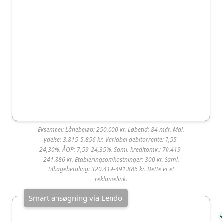
Denmark ApS (CVR-nr: 39824515).
78 76
Nørreport 26, 8000
info@kredit
27 64
Aarhus C
nu.dk
Eksempel: Lånebeløb: 250.000 kr. Løbetid: 84 mdr. Mdl.
re:member
ydelse: 3.815-5.856 kr. Variabel debitorrente: 7,55-
24,30%. ÅOP: 7,59-24,35%. Saml. kreditomk.: 70.419-
241.886 kr. Etableringsomkostninger: 300 kr. Saml.
re:member er ikke blandt de mest populære lån i
tilbagebetaling: 320.419-491.886 kr. Dette er et
Danmark og er et af de 50% mindst valgte
reklamelink.
lånetilbud på SmartMoney. Långiveren har en høj
kundetilfredshed med 4,5 ud af 5 stjerner på
Trustpilot baseret på over 500 brugeranmeldelser.