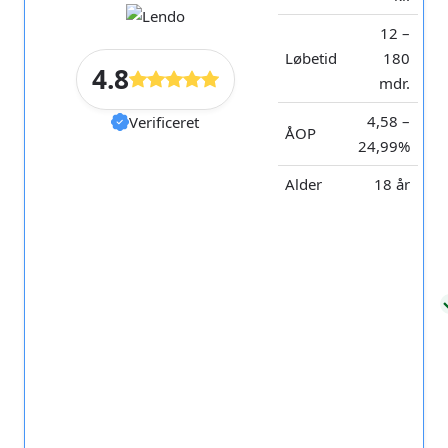
12 –
Løbetid
180
4.8
mdr.
4,58 –
Verificeret
ÅOP
24,99%
Alder
18 år