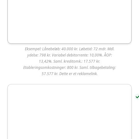
Eksempel: Lånebeløb: 40.000 kr. Løbetid: 72 mdr. Mdl.
Resurs Bank
ydelse: 798 kr. Variabel debitorrente: 10,00%. ÅOP:
13,42%. Saml. kreditomk.: 17.577 kr.
Etableringsomkostninger: 800 kr. Saml. tilbagebetaling:
Resurs Bank er blandt de mest populære lån i
57.577 kr. Dette er et reklamelink.
Danmark og ligger i top 10 over de mest valgte
lånetilbud på SmartMoney. Långiveren har en
middel kundetilfredshed med 3,1 ud af 5 stjerner
på Trustpilot baseret på over 2.700
brugeranmeldelser.
Fordele:
Ulemper: