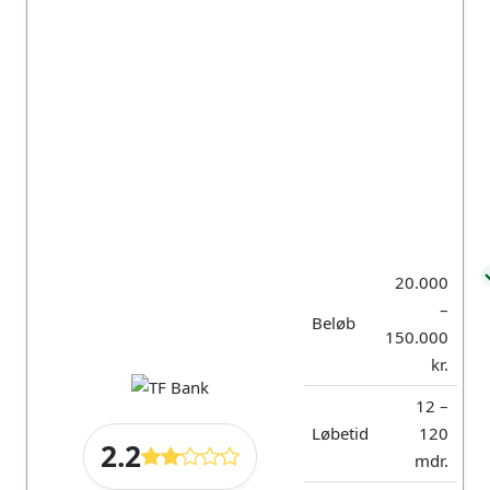
fem gange blevet
kåret som Bedst i
Accepterer ikke
test af
ansøgere i RKI eller
Forbrugerrådet
Debitor Registret
Tænk
Billig låneforsikring
til 6,50% af den
månedlige ydelse
(13% for to
personer)
Mulighed for at
søge om 1-2
betalingsfrie
20.000
måneder for 325
–
kroner
Beløb
150.000
Tilbyder samlelån
med automatisk
kr.
indfrielse af dine
gældsposter
12 –
Løbetid
120
Lån penge med
2.2
medansøger og få
mdr.
bedre lånevilkår