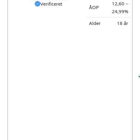
12,60 –
Verificeret
Gratis at betale
ÅOP
ydelsen via
24,99%
Betalingsservice
Alder
18 år
Indberetter
automatisk lån og
renter til SKAT
Om Coop Bank
Om Coop Bank
Coop Bank er ejet af det danske selskab COOP
BANK A/S (CVR-nr: 34887969).
43 86
Roskildevej 65,
kundeservice@c
11 11
2620 Albertslund
oopbank.dk