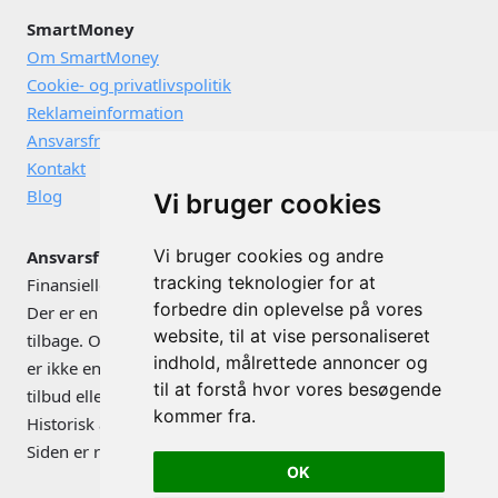
SmartMoney
Om SmartMoney
Cookie- og privatlivspolitik
Reklameinformation
Ansvarsfraskrivelse
Kontakt
Blog
Vi bruger cookies
Vi bruger cookies og andre
Ansvarsfraskrivelse
tracking teknologier for at
Finansielle instrumenter kan både stige og falde i værdi.
forbedre din oplevelse på vores
Der er en risiko for, at du ikke får de investerede penge
website, til at vise personaliseret
tilbage. Omtale af konkrete værdipapirer og investeringer
indhold, målrettede annoncer og
er ikke en anbefaling vedrørende disse, og er ikke et
til at forstå hvor vores besøgende
tilbud eller opfordring til tilbud om køb eller salg.
kommer fra.
Historisk afkast er ingen garanti for fremtidigt afkast.
Siden er reklamefinansieret.
OK