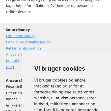
tager højde for inflationspåvirkninger og personlig
risikotolerence.
SmartMoney
Om SmartMoney
Cookie- og privatlivspolitik
Reklameinformation
Ansvarsfraskrivelse
Kontakt
Blog
Vi bruger cookies
Vi bruger cookies og andre
Ansvarsfraskrivelse
tracking teknologier for at
Finansielle instrumenter kan både stige og falde i værdi.
forbedre din oplevelse på vores
Der er en risiko for, at du ikke får de investerede penge
website, til at vise personaliseret
tilbage. Omtale af konkrete værdipapirer og investeringer
indhold, målrettede annoncer og
er ikke en anbefaling vedrørende disse, og er ikke et
til at forstå hvor vores besøgende