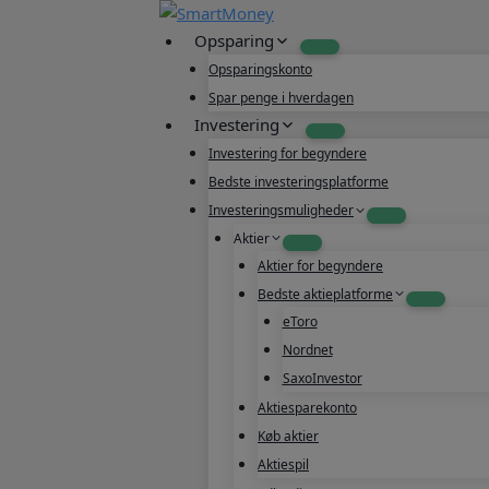
Fortsæt
til
Opsparing
indhold
Opsparingskonto
Spar penge i hverdagen
Investering
Investering for begyndere
Bedste investeringsplatforme
Investeringsmuligheder
Aktier
Aktier for begyndere
Bedste aktieplatforme
eToro
Nordnet
SaxoInvestor
Aktiesparekonto
Køb aktier
Aktiespil