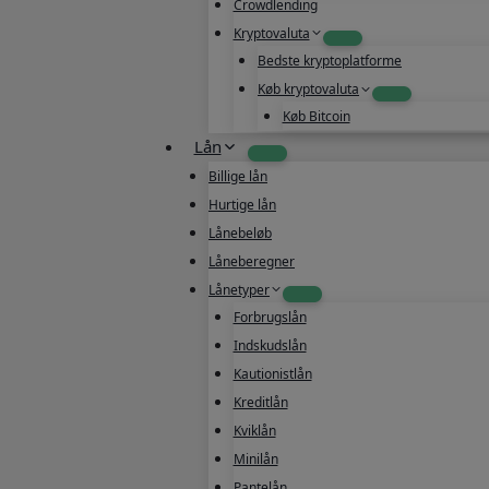
Crowdlending
Kryptovaluta
Bedste kryptoplatforme
Køb kryptovaluta
Køb Bitcoin
Lån
Billige lån
Hurtige lån
Lånebeløb
Låneberegner
Lånetyper
Forbrugslån
Indskudslån
Kautionistlån
Kreditlån
Kviklån
Minilån
Pantelån