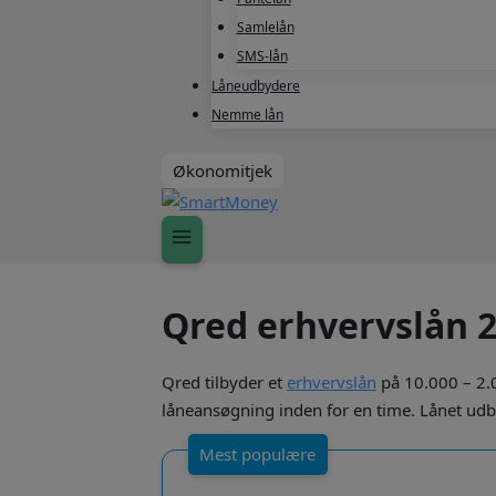
Samlelån
SMS-lån
Låneudbydere
Nemme lån
Økonomitjek
Qred erhvervslån 
Qred tilbyder et
erhvervslån
på 10.000 – 2.0
låneansøgning inden for en time. Lånet udbe