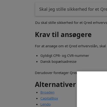
Skal jeg stille sikkerhed for et Q
Du skal stille sikkerhed for et Qred erhvervs
Krav til ansøgere
For at ansøge om et Qred erhvervslån, skal 
Gyldigt CPR- og CVR-nummer
Dansk bopælsadresse
Derudover foretager Qred en kreditvurdering
Alternativer til Qred.
Broaden
CapitalBox
Lendo