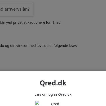
red erhvervslån?
lån ved privat at kautionere for lånet.
du og din virksomhed leve op til følgende krav:
 af dig og din virksomhed. Du skal acceptere at hæfte personligt
Qred.dk
dk
Læs om og se Qred.dk