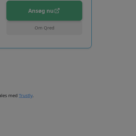
Ansøg nu
Om Qred
tales med
Trustly
.