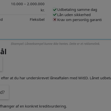
10.000 – 2.000.000
Udbetaling samme dag
kr.
Lån uden sikkerhed
id
Fleksibel
Krav om personlig garanti
Eksempel: Låneeksempel kunne ikke hentes. Dette er et reklamelink.
ål
g efter at du har underskrevet låneaftalen med MitID. Lånet udbe
ed?
 afhænger af en konkret kreditvurdering.