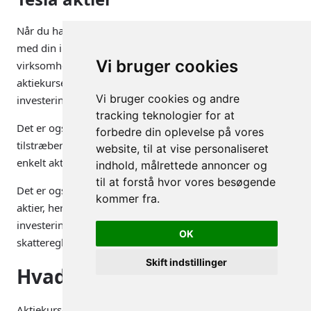
Når du har købt Tesla aktier bør du løbende holde øje
med din investering. Det betyder, at du skal læse om
Vi bruger cookies
virksomheden og dens aktiviteter, følge udviklingen i
aktiekursen og eventuelt læse analytikeres og
Vi bruger cookies og andre
investeringseksperters udtalelser om virksomheden.
tracking teknologier for at
Det er også vigtigt, at du diversificerer din portefølje og
forbedre din oplevelse på vores
tilstræber at undgå at blive for eksponeret overfor en
website, til at vise personaliseret
enkelt aktie, selvom du tror på, at den har stor potentiale.
indhold, målrettede annoncer og
til at forstå hvor vores besøgende
Det er også vigtigt at forstå risikoen ved at investere i
kommer fra.
aktier, herunder risikoen for tab af hele eller delvise
investeringer, samt at du overholder gældende
OK
skatteregler.
Skift indstillinger
Hvad koster en Tesla aktie?
Aktiekurser varierer konstant, så prisen på en Tesla-aktie