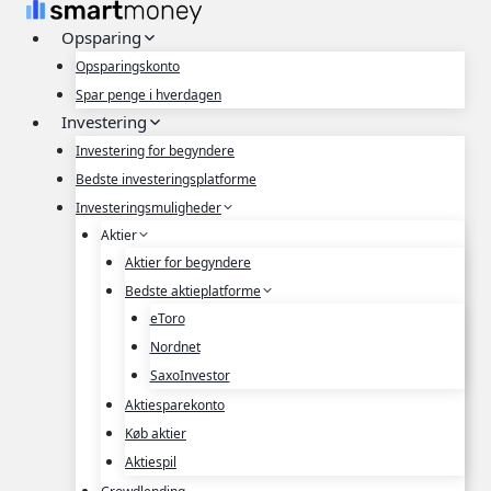
Fortsæt
Opsparing
til
indhold
Opsparingskonto
Spar penge i hverdagen
Investering
Investering for begyndere
Bedste investeringsplatforme
Investeringsmuligheder
Aktier
Aktier for begyndere
Bedste aktieplatforme
eToro
Nordnet
SaxoInvestor
Aktiesparekonto
Køb aktier
Aktiespil