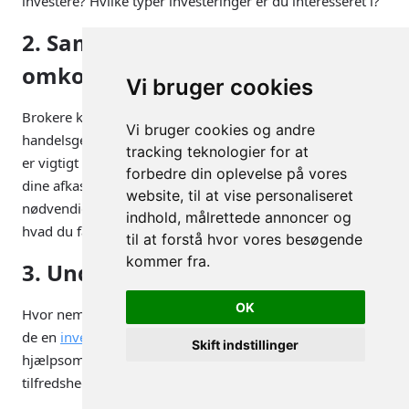
investere? Hvilke typer investeringer er du interesseret i?
2. Sammenlign gebyrer og
omkostninger
Vi bruger cookies
Brokere kan opkræve forskellige typer gebyrer, herunder
Vi bruger cookies og andre
handelsgebyrer, kontogebyrer, og inaktivitetsgebyrer. Det
tracking teknologier for at
er vigtigt at forstå alle omkostninger, da de kan påvirke
forbedre din oplevelse på vores
dine afkast. Husk, at den billigste broker ikke
website, til at vise personaliseret
nødvendigvis er den bedste – det er vigtigt at overveje,
indhold, målrettede annoncer og
hvad du får for dine penge.
til at forstå hvor vores besøgende
kommer fra.
3. Undersøg brugeroplevelsen
OK
Hvor nemt er det at bruge brokerens platform? Tilbyder
de en
investeringsapp
? Er kundeservice let tilgængelig og
Skift indstillinger
hjælpsom? Disse faktorer kan påvirke din samlede
tilfredshed med brokere.