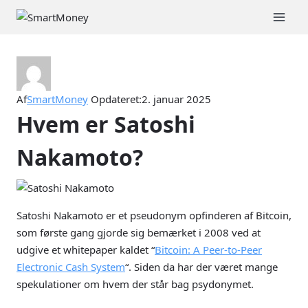
Fortsæt
til
indhold
Af
SmartMoney
Opdateret:
2. januar 2025
Hvem er Satoshi
Nakamoto?
Satoshi Nakamoto er et pseudonym opfinderen af Bitcoin,
som første gang gjorde sig bemærket i 2008 ved at
udgive et whitepaper kaldet “
Bitcoin: A Peer-to-Peer
Electronic Cash System
“. Siden da har der været mange
spekulationer om hvem der står bag psydonymet.