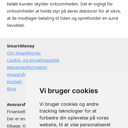
beløb kunder skylder virksomheden. Det er vigtigt for
virksomheder at holde styr på deres debitorer for at sikre,
at de modtager betaling til tiden og opretholder en sund
likviditet.
SmartMoney
Om SmartMoney
Cookie- og privatlivspolitik
Reklameinformation
Ansvarsfraskrivelse
Kontakt
Blog
Vi bruger cookies
Vi bruger cookies og andre
Ansvarsfraskrivelse
tracking teknologier for at
Finansielle instrumenter kan både stige og falde i værdi.
forbedre din oplevelse på vores
Der er en risiko for, at du ikke får de investerede penge
website, til at vise personaliseret
tilbage. Omtale af konkrete værdipapirer og investeringer